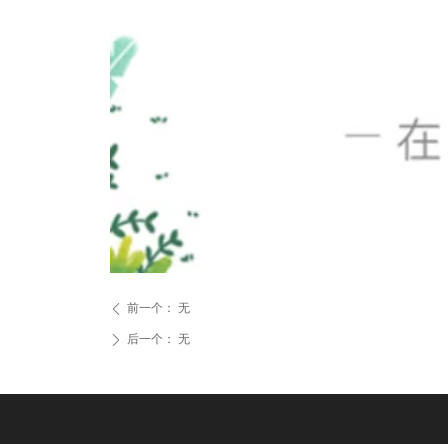
前一个：
无
ꄴ
后一个：
无
ꄲ