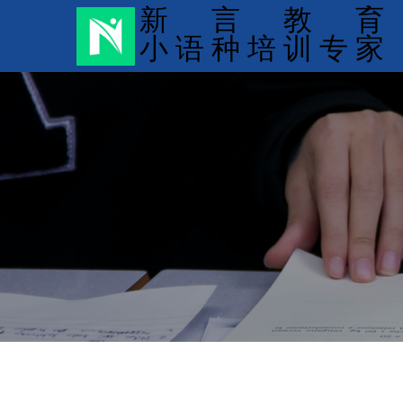
新 言 教 育
小 语 种 培 训 专 家